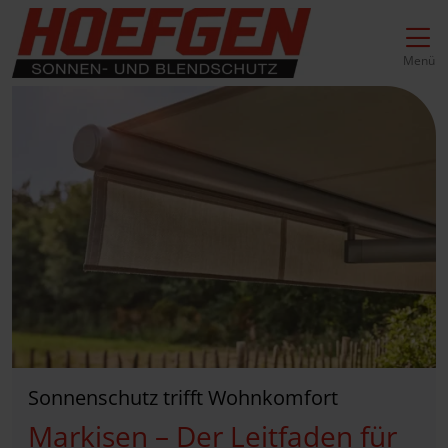
Direkt zur Top-Navigation
Direkt zur Hauptnavigation
Zum Inhalt springen
Direkt zum Footer
Hauptnavigation
Menü
Sonnenschutz trifft Wohnkomfort
Markisen – Der Leitfaden für