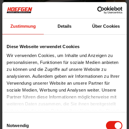
Zustimmung
Details
Über Cookies
Diese Webseite verwendet Cookies
Wir verwenden Cookies, um Inhalte und Anzeigen zu
personalisieren, Funktionen für soziale Medien anbieten
Pergolamarkisen
verbinden die Leichtigkeit
zu können und die Zugriffe auf unsere Website zu
textiler Beschattung mit der
Stabilität fester
analysieren. Außerdem geben wir Informationen zu Ihrer
Konstruktionen
. Im Gegensatz zu
Verwendung unserer Website an unsere Partner für
freischwebenden Varianten werden sie
durch
soziale Medien, Werbung und Analysen weiter. Unsere
seitliche Führungsschienen oder Pfosten
Partner führen diese Informationen möglicherweise mit
weiteren Daten zusammen, die Sie ihnen bereitgestellt
gestützt
, was eine erhöhte Windfestigkeit und
haben oder die sie im Rahmen Ihrer Nutzung der Dienste
Belastbarkeit gegenüber anderen Arten
gesammelt haben.
E
ermöglicht. Dadurch eignen sie sich besonders
Notwendig
i