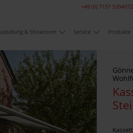
+49 (0) 7157 5394072
usstellung & Showroom
Service
Produkte
Gönne
Wohlf
Kas
Ste
Kassett