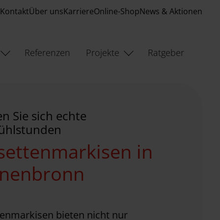
Kontakt
Über uns
Karriere
Online-Shop
News & Aktionen
Referenzen
Projekte
Ratgeber
n Sie sich echte
ühlstunden
settenmarkisen in
inenbronn
enmarkisen bieten nicht nur