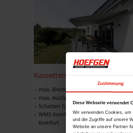
Kassetten-Markise Terrea K60
Zustimmung
max. Breite: 7.000 mm
max. Ausfall: 4.000 mm
Diese Webseite verwendet 
Schatten für große Flächen
Wir verwenden Cookies, um I
WMS Komfort-Steuerung für höchste
und die Zugriffe auf unsere 
Komfort
Website an unsere Partner fü