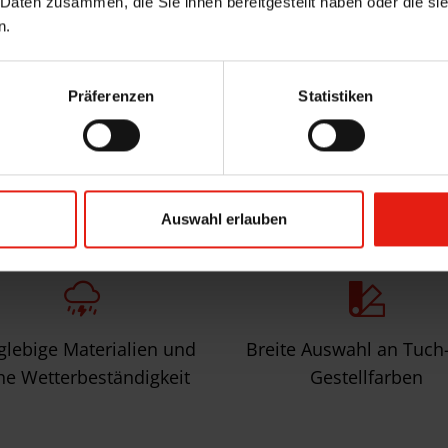
 Daten zusammen, die Sie ihnen bereitgestellt haben oder die s
n.
Pr
Präferenzen
Statistiken
eile unserer Kassettenmar
Auswahl erlauben
glebige Materialien und
Breite Auswahl an Tuch
he Wetterbeständigkeit
Gestellfarben