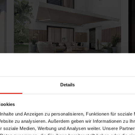
Kassetten-Markise Terrea K70
K
Details
max. Breite: 7.000 mm
max. Ausfall: 4.000 mm
Cookies
zuverlässig ausgereifte Funktionalität
nhalte und Anzeigen zu personalisieren, Funktionen für soziale
n
hochwertige, ästhetische Optik
Website zu analysieren. Außerdem geben wir Informationen zu I
r soziale Medien, Werbung und Analysen weiter. Unsere Partner
Produktdetails