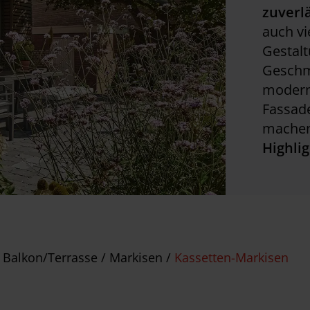
zuverl
auch vi
Gestalt
Geschm
moderne
Fassade
machen
Highli
 Balkon/Terrasse
/
Markisen
/
Kassetten-Markisen