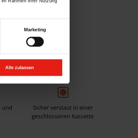
ie im Rahmen Ihrer Nutzung
oduktdetails
Marketing
kisen
Alle zulassen
- und
Sicher verstaut in einer
geschlossenen Kassette