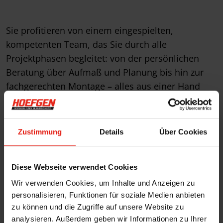
Sie profitieren von einem eingespielten,
kompetenten Team, das Sie durch alle
Projektphasen begleitet: von der persönlichen
Beratung über Aufmaß und Planung bis hin zur
fachgerechten Montage – alles aus einer Hand
und ausschließlich durch unsere eigenen,
regelmäßig geschulten Mitarbeiter.
Mit der kontinuierlichen Weiterentwicklung
Zustimmung
Details
Über Cookies
unseres Unternehmens und der schrittweisen
Übergabe an die nächste Generation bleiben wir
Diese Webseite verwendet Cookies
auch in Zukunft Ihr verlässlicher Ansprechpartner.
Gleichzeitig investieren wir bewusst in die
Wir verwenden Cookies, um Inhalte und Anzeigen zu
personalisieren, Funktionen für soziale Medien anbieten
Ausbildung junger Fachkräfte – für Qualität, die
zu können und die Zugriffe auf unsere Website zu
Bestand hat.
analysieren. Außerdem geben wir Informationen zu Ihrer