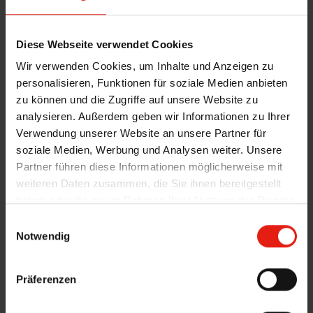
außen ist diese Lösung für das Auge unsichtbar
und integriert sich optimal in die Architektur.
Diese Webseite verwendet Cookies
Wir verwenden Cookies, um Inhalte und Anzeigen zu
Für
Rollläden und Fenster-Markisen
wird das
personalisieren, Funktionen für soziale Medien anbieten
SecuKit per dezentem Gurt in sekundenschnelle
zu können und die Zugriffe auf unsere Website zu
nach oben gezogen und der Rettungsweg ist
analysieren. Außerdem geben wir Informationen zu Ihrer
freigelegt.
Verwendung unserer Website an unsere Partner für
soziale Medien, Werbung und Analysen weiter. Unsere
Sie sind auf der Suche nach einer optimalen
Partner führen diese Informationen möglicherweise mit
Lösung im Notfall? Kommen Sie gerne auf uns zu,
weiteren Daten zusammen, die Sie ihnen bereitgestellt
haben oder die sie im Rahmen Ihrer Nutzung der Dienste
um die Sicherheit Ihres Gebäudes zu verbessern.
gesammelt haben.
E
Notwendig
i
n
w
Präferenzen
i
l