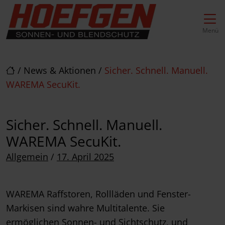
Direkt zur Top-Navigation
Direkt zur Hauptnavigation
Zum Inhalt springen
Direkt zum Footer
Hauptnavigation
Menü
/
News & Aktionen
/
Sicher. Schnell. Manuell.
WAREMA SecuKit.
Sicher. Schnell. Manuell.
WAREMA SecuKit.
Posted on
Allgemein
/
17. April 2025
WAREMA Raffstoren, Rollläden und Fenster-
Markisen sind wahre Multitalente. Sie
ermöglichen Sonnen- und Sichtschutz, und