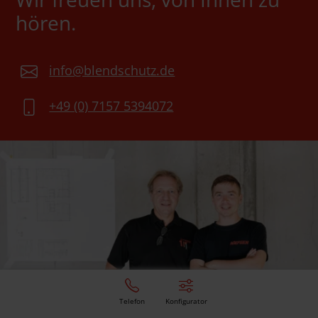
hören.
info@blendschutz.de
+49 (0) 7157 5394072
Telefon
Konfigurator