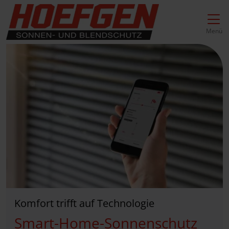
Direkt zur Top-Navigation
Direkt zur Hauptnavigation
Zum Inhalt springen
Direkt zum Footer
Hauptnavigation
Menü
Komfort trifft auf Technologie
Smart-Home-Sonnenschutz