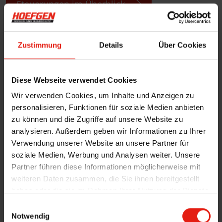
Steuerungen im Überblick
Zustimmung
Details
Über Cookies
Die einzelnen Steuerungsoptionen
App, Sprachassistent und
Automatik
Diese Webseite verwendet Cookies
Wir verwenden Cookies, um Inhalte und Anzeigen zu
personalisieren, Funktionen für soziale Medien anbieten
zu können und die Zugriffe auf unsere Website zu
analysieren. Außerdem geben wir Informationen zu Ihrer
Verwendung unserer Website an unsere Partner für
soziale Medien, Werbung und Analysen weiter. Unsere
Partner führen diese Informationen möglicherweise mit
weiteren Daten zusammen, die Sie ihnen bereitgestellt
haben oder die sie im Rahmen Ihrer Nutzung der Dienste
gesammelt haben.
E
Notwendig
i