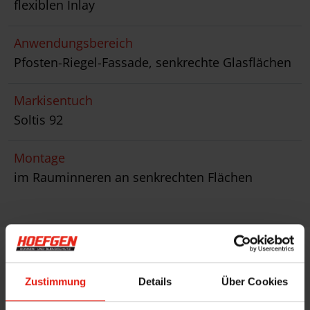
flexiblen Inlay
Anwendungsbereich
Pfosten-Riegel-Fassade, senkrechte Glasflächen
Markisentuch
Soltis 92
Montage
im Rauminneren an senkrechten Flächen
Zustimmung
Details
Über Cookies