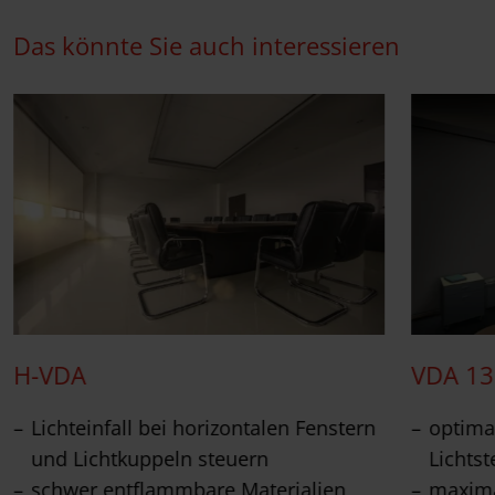
Das könnte Sie auch interessieren
H-VDA
VDA 13
Lichteinfall bei horizontalen Fenstern
optima
und Lichtkuppeln steuern
Lichts
schwer entflammbare Materialien
maxima