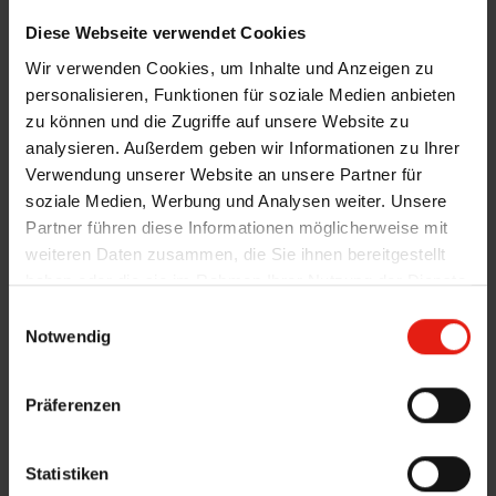
Diese Webseite verwendet Cookies
Wir verwenden Cookies, um Inhalte und Anzeigen zu
personalisieren, Funktionen für soziale Medien anbieten
zu können und die Zugriffe auf unsere Website zu
analysieren. Außerdem geben wir Informationen zu Ihrer
Verwendung unserer Website an unsere Partner für
soziale Medien, Werbung und Analysen weiter. Unsere
Partner führen diese Informationen möglicherweise mit
weiteren Daten zusammen, die Sie ihnen bereitgestellt
Verdunklungsanlagen sorgen für
haben oder die sie im Rahmen Ihrer Nutzung der Dienste
vollständige Dunkelheit, ideal für
gesammelt haben.
E
erholsamen Schlaf oder optimalen
Notwendig
i
Lichtschutz zu jeder Tageszeit.
n
w
Präferenzen
i
l
l
Statistiken