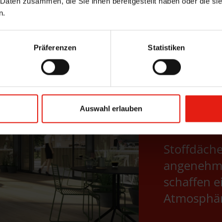
 Daten zusammen, die Sie ihnen bereitgestellt haben oder die s
n.
Präferenzen
Statistiken
Auswahl erlauben
Stoffdäch
angenehm
schaffen e
Atmosphär