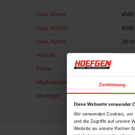
max. Breite
450
max. Ausfall
600
max. Fläche
24 m
Antrieb
WMS 
Farbe
Pulv
Markisentuch
Acryl
Zustimmung
Montage
Frei
Diese Webseite verwendet 
Wir verwenden Cookies, um I
und die Zugriffe auf unsere 
Website an unsere Partner fü