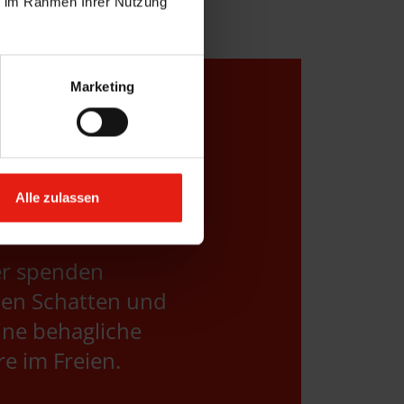
ie im Rahmen Ihrer Nutzung
Marketing
Alle zulassen
er spenden
en Schatten und
ine behagliche
e im Freien.