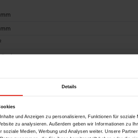
0 mm
0 mm
²
Funkmotor
erbeschichtet gem. WAREMA Farbwelt, Oberflächenqual
 Standard
Details
stehend, Wandanbindung
Cookies
nhalte und Anzeigen zu personalisieren, Funktionen für soziale
Website zu analysieren. Außerdem geben wir Informationen zu I
r soziale Medien, Werbung und Analysen weiter. Unsere Partner