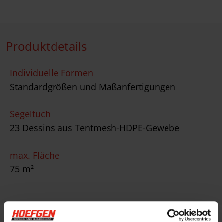
Produktdetails
Individuelle Formen
Standardgrößen und Maßanfertigungen
Segeltuch
23 Dessins aus Tentmesh-HDPE-Gewebe
max. Fläche
75 m²