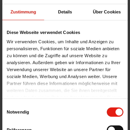
Zustimmung
Details
Über Cookies
Diese Webseite verwendet Cookies
Wir verwenden Cookies, um Inhalte und Anzeigen zu
personalisieren, Funktionen für soziale Medien anbieten
zu können und die Zugriffe auf unsere Website zu
analysieren. Außerdem geben wir Informationen zu Ihrer
Verwendung unserer Website an unsere Partner für
soziale Medien, Werbung und Analysen weiter. Unsere
Partner führen diese Informationen möglicherweise mit
weiteren Daten zusammen, die Sie ihnen bereitgestellt
Sonnensegel spenden großflächigen
haben oder die sie im Rahmen Ihrer Nutzung der Dienste
Schatten und sorgen für eine luftige,
gesammelt haben.
E
stilvolle Atmosphäre im Freien.
Notwendig
i
n
w
Präferenzen