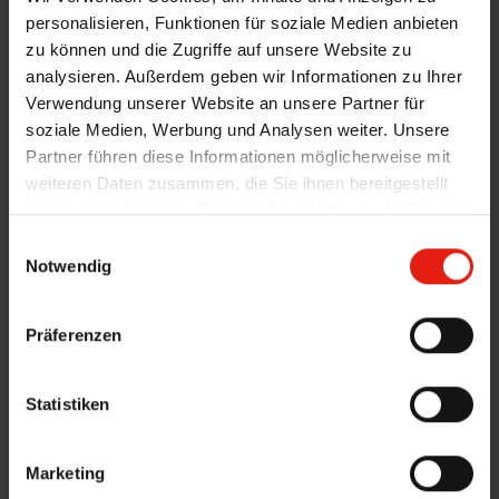
personalisieren, Funktionen für soziale Medien anbieten
zu können und die Zugriffe auf unsere Website zu
analysieren. Außerdem geben wir Informationen zu Ihrer
Verwendung unserer Website an unsere Partner für
soziale Medien, Werbung und Analysen weiter. Unsere
Partner führen diese Informationen möglicherweise mit
weiteren Daten zusammen, die Sie ihnen bereitgestellt
haben oder die sie im Rahmen Ihrer Nutzung der Dienste
gesammelt haben.
E
Notwendig
i
n
w
Präferenzen
i
l
l
Statistiken
i
g
Marketing
u