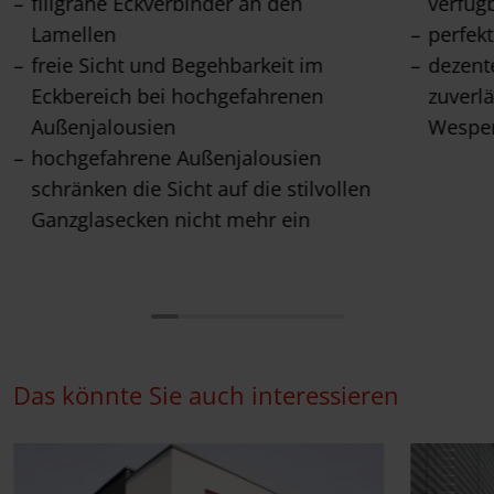
filigrane Eckverbinder an den
verfüg
Lamellen
perfek
freie Sicht und Begehbarkeit im
dezente
Eckbereich bei hochgefahrenen
zuverl
Außenjalousien
Wespen
hochgefahrene Außenjalousien
schränken die Sicht auf die stilvollen
Ganzglasecken nicht mehr ein
Das könnte Sie auch interessieren