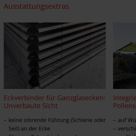
Ausstattungsextras
Eckverbinder für Ganzglasecken:
Integri
Unverbaute Sicht
Pollen
keine störende Führung (Schiene oder
auf Wu
Seil) an der Ecke
versch