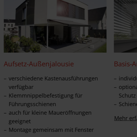
Aufsetz-Außenjalousie
Basis-
verschiedene Kastenausführungen
individ
verfügbar
option
Klemmnippelbefestigung für
Schutz
Führungsschienen
Schien
auch für kleine Maueröffnungen
Mehr erf
geeignet
Montage gemeinsam mit Fenster