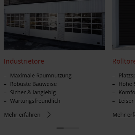
Industrietore
Rolltor
Maximale Raumnutzung
Platzs
Robuste Bauweise
Hohe S
Sicher & langlebig
Komfor
Wartungsfreundlich
Leiser
Mehr erfahren
Mehr erf