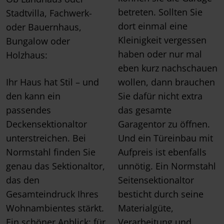
betreten. Sollten Sie
Stadtvilla, Fachwerk-
dort einmal eine
oder Bauernhaus,
Kleinigkeit vergessen
Bungalow oder
haben oder nur mal
Holzhaus:
eben kurz nachschauen
Ihr Haus hat Stil – und
wollen, dann brauchen
den kann ein
Sie dafür nicht extra
passendes
das gesamte
Deckensektionaltor
Garagentor zu öffnen.
unterstreichen. Bei
Und ein Türeinbau mit
Normstahl finden Sie
Aufpreis ist ebenfalls
genau das Sektionaltor,
unnötig. Ein Normstahl
das den
Seitensektionaltor
Gesamteindruck Ihres
besticht durch seine
Wohnambientes stärkt.
Materialgüte,
Ein schöner Anblick: für
Verarbeitung und