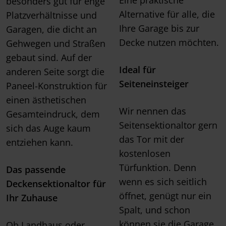
Eine praktische
besonders gut für enge
Alternative für alle, die
Platzverhältnisse und
Ihre Garage bis zur
Garagen, die dicht an
Decke nutzen möchten.
Gehwegen und Straßen
gebaut sind. Auf der
Ideal für
anderen Seite sorgt die
Seiteneinsteiger
Paneel-Konstruktion für
einen ästhetischen
Wir nennen das
Gesamteindruck, dem
Seitensektionaltor gern
sich das Auge kaum
das Tor mit der
entziehen kann.
kostenlosen
Türfunktion. Denn
Das passende
wenn es sich seitlich
Deckensektionaltor für
öffnet, genügt nur ein
Ihr Zuhause
Spalt, und schon
können sie die Garage
Ob Landhaus oder