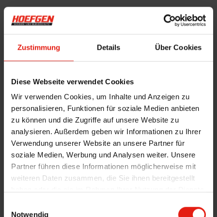
Deckensektionalt
Seitensektionalto
ore – in edler
re – Sie
Optik
bekommen mehr
Zustimmung
Details
Über Cookies
Diese Webseite verwendet Cookies
Wir verwenden Cookies, um Inhalte und Anzeigen zu
personalisieren, Funktionen für soziale Medien anbieten
zu können und die Zugriffe auf unsere Website zu
analysieren. Außerdem geben wir Informationen zu Ihrer
Verwendung unserer Website an unsere Partner für
soziale Medien, Werbung und Analysen weiter. Unsere
Partner führen diese Informationen möglicherweise mit
weiteren Daten zusammen, die Sie ihnen bereitgestellt
haben oder die sie im Rahmen Ihrer Nutzung der Dienste
gesammelt haben.
E
Notwendig
i