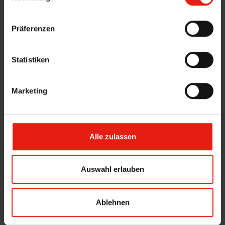
n
w
Präferenzen
i
l
l
Statistiken
i
g
Marketing
u
n
g
s
Alle zulassen
a
u
s
Auswahl erlauben
w
a
Ablehnen
h
l