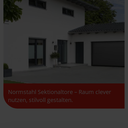
Normstahl Sektionaltore – Raum clever
nutzen, stilvoll gestalten.